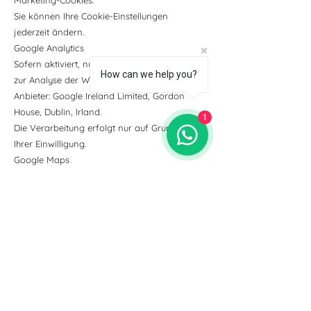
Sie können Ihre Cookie-Einstellungen
jederzeit ändern.
Google Analytics
Sofern aktiviert, nutzen wir Google Analytics
How can we help you?
zur Analyse der Website-Nutzung.
Anbieter: Google Ireland Limited, Gordon
House, Dublin, Irland.
1
Die Verarbeitung erfolgt nur auf Grundlage
Ihrer Einwilligung.
Google Maps
Auf unserer Website können Karten von
Google Maps eingebunden sein.
Anbieter: Google Ireland Limited, Dublin,
Irland.
Social Media
Wir unterhalten Präsenzen auf:
Instagram
Facebook
Beim Besuch dieser Plattformen gelten die